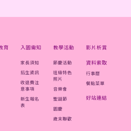
教育
入園需知
教學活動
影片析賞
資料索取
家長須知
節慶活動
招生資訊
班級特色
行事曆
照片
收退費注
餐點菜單
意事項
音樂會
好站連結
新生報名
聖誕節
表
園慶
歲末聯歡