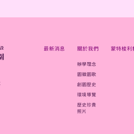
最新消息
關於我們
蒙特梭利
辦學理念
園徽園歌
號
創園歷史
環境導覽
歷史珍貴
照片