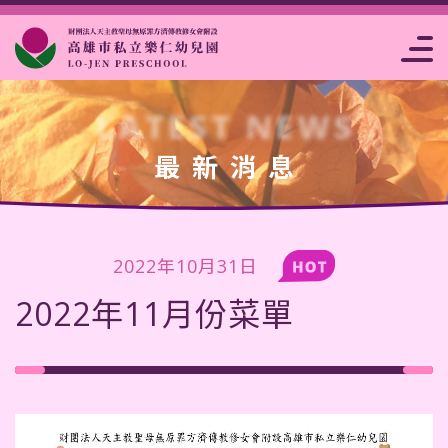
片
費注
點
站
臺南市私立
報
事
析
意事
菜
連
樂仁幼兒園
名
曆
賞
項
單
結
表
LATEST NEWS
最新消息
2022年10月31日
2022年11月份菜單