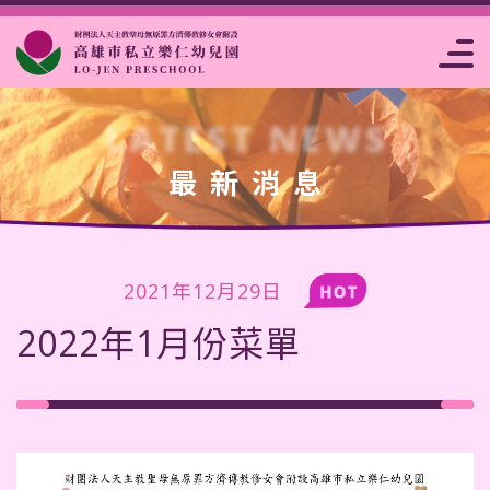
片
費注
點
站
臺南市私立
報
事
析
意事
菜
連
樂仁幼兒園
名
曆
賞
項
單
結
表
LATEST NEWS
最新消息
2021年12月29日
2022年1月份菜單