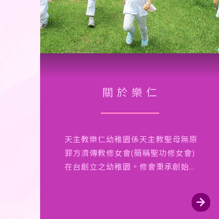
關於樂仁
天主教樂仁幼稚園係天主教聖母無原
罪方濟傳教修女會(簡稱聖功修女會)
在台創立之幼稚園。修會秉承創始人
唐心潔修女尊重生命熱愛教育，傳揚
基督愛的使命，培養幼兒宗教心，並
配合當今幼稚教育目標，協助幼兒生